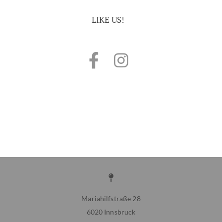
LIKE US!

Mariahilfstraße 28
6020 Innsbruck