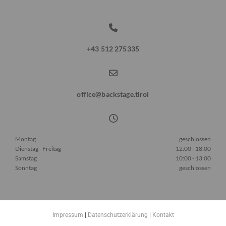

+43 512 275335

office@backstage.tirol

Montag
geschlossen
Dienstag - Freitag
12:00 - 18:00
Samstag
10:00 - 13:00
Sonntag
geschlossen
Impressum
|
Datenschutzerklärung
|
Kontakt