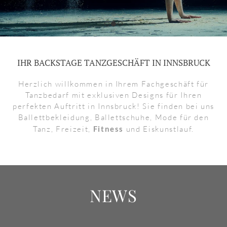
IHR BACKSTAGE TANZGESCHÄFT IN INNSBRUCK
Herzlich willkommen in Ihrem Fachgeschäft für
Tanzbedarf mit exklusiven Designs für Ihren
perfekten Auftritt in Innsbruck! Sie finden bei uns
Ballettbekleidung, Ballettschuhe, Mode für den
Tanz, Freizeit,
Fitness
und Eiskunstlauf.
NEWS