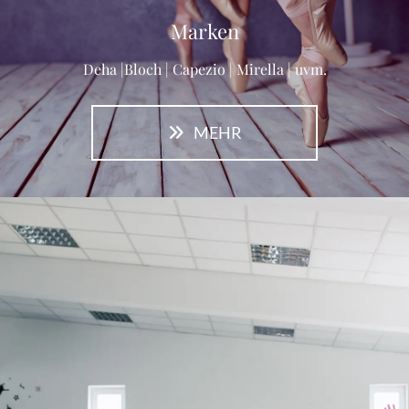
Marken
Deha |Bloch | Capezio | Mirella | uvm.
MEHR