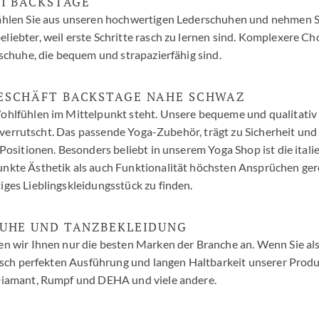
I BACKSTAGE
hlen Sie aus unseren hochwertigen Lederschuhen und nehmen Sie
ebter, weil erste Schritte rasch zu lernen sind. Komplexere Cho
schuhe, die bequem und strapazierfähig sind.
ESCHÄFT BACKSTAGE NAHE SCHWAZ
ohlfühlen im Mittelpunkt steht. Unsere bequeme und qualitativ
t verrutscht. Das passende Yoga-Zubehör, trägt zu Sicherheit und
Positionen. Besonders beliebt in unserem Yoga Shop ist die ita
kte Ästhetik als auch Funktionalität höchsten Ansprüchen gerec
ges Lieblingskleidungsstück zu finden.
UHE UND TANZBEKLEIDUNG
n wir Ihnen nur die besten Marken der Branche an. Wenn Sie al
isch perfekten Ausführung und langen Haltbarkeit unserer Produk
Diamant, Rumpf und DEHA und viele andere.