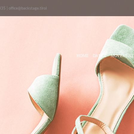
335
|
office@backstage.tirol
HOME
DANCE
MOVEMENT